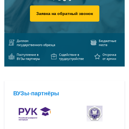
Заявка на обратный звонок
Диплом
Бюджетные
государственного образца
места
Поступление в
Содействие в
Отсрочка
ВУЗы-партнеры
трудоустройстве
от армии
ВУЗы-партнёры