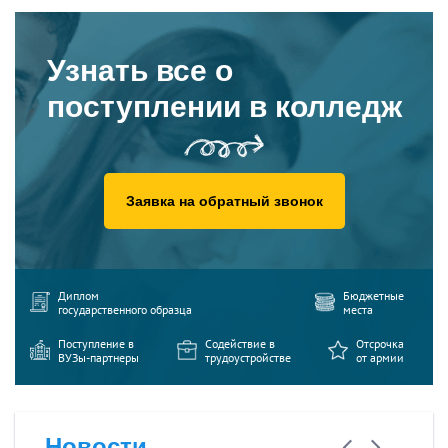
Узнать все о
поступлении в колледж
Заявка на обратный звонок
Диплом
Бюджетные
государственного образца
места
Поступление в
Содействие в
Отсрочка
ВУЗы-партнеры
трудоустройстве
от армии
Новости