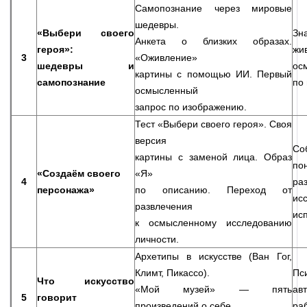
Самопознание через мировые
шедевры.
«Выбери своего
Зн
Анкета о близких образах.
героя»:
ж
3
«Оживление»
шедевры и
ос
картины с помощью ИИ. Первый
самопознание
по
осмысленный
запрос по изображению.
Тест «Выбери своего героя». Своя
версия
Со
картины с заменой лица. Образ
по
«Создаём своего
«Я»
4
р
персонажа»
по описанию. Переход от
ис
развлечения
ис
к осмысленному исследованию
личности.
Архетипы в искусстве (Ван Гог,
Климт, Пикассо).
Пс
Что искусство
«Мой музей» — пять
ав
5
говорит
произведений о себе.
ра