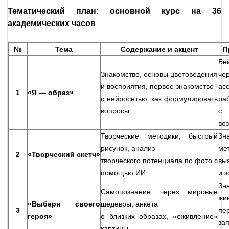
Тематический план: основной курс на 36
академических часов
№
Тема
Содержание и акцент
П
Бе
Знакомство, основы цветоведения
че
и восприятия, первое знакомство
ас
1
«Я —
образ»
с нейросетью: как формулировать
ра
вопросы.
с
во
Творческие методики, быстрый
Зн
рисунок, анализ
ме
2
«Творческий скетч»
творческого потенциала по фото с
вы
помощью ИИ.
и з
Зн
Самопознание через мировые
жи
«Выбери своего
шедевры, анкета
3
п
героя»
о близких образах, «оживление»
з
картины.