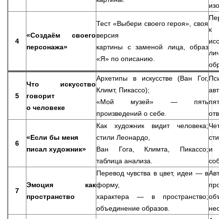
из
Пе
Тест «Выбери своего героя», своя
к
«Создаём своего
версия
4
ис
персонажа»
картины с заменой лица, образ
ли
«Я» по описанию.
об
Архетипы в искусстве (Ван Гог,
Пс
Что искусство
Климт, Пикассо);
ав
5
говорит
«Мой музей» — пять
пя
о человеке
произведений о себе.
от
Как художник видит человека;
Че
«Если бы меня
стили Леонардо,
ст
6
писал художник»
Ван Гога, Климта, Пикассо;
и
таблица анализа.
со
Перевод чувства в цвет, идеи — в
Ав
Эмоция как
форму,
пр
7
пространство
характера — в пространство;
о
объединение образов.
не