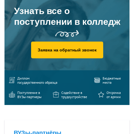
Узнать все о
поступлении в колледж
Заявка на обратный звонок
Диплом
Бюджетные
государственного образца
места
Поступление в
Содействие в
Отсрочка
ВУЗы-партнеры
трудоустройстве
от армии
ВУЗы-партнёры