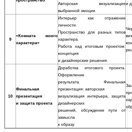
Авторская визуализация
и д
выбранной эмоции.
Интерьер как отражение
личности.
Ч
Пространство для разных типов
«Комната моего
ви
9
характера.
характера»
ко
Работа над итоговым проектом:
ре
концепция
и дизайнерские решения.
Доработка итогового проекта.
Оформление
результата. Финальная
За
Финальная
презентация: авторская
пр
10
презентация
визуализация интерьера, защита
ха
и защита проекта
дизайнерских
обр
решений, обсуждение пути от
замысла
к образу.