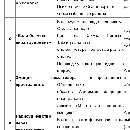
о человеке
Психологический автопортрет
ра
через выбранные работы.
Как художник видит человека.
Стили Леонардо,
Че
«Если бы меня
Ван Гога, Климта, Пикассо.
6
ст
писал художник»
Таблица анализа
со
стилей. Четыре портрета в разных
стилях.
Перевод чувства в цвет, идеи — в
форму,
Ав
Эмоция как
характера — в пространство.
пр
7
пространство
Объединение
о
образов. Авторская концепция
не
пространства.
Лекция «Можно ли построить
эмоцию?».
Ав
Нарисуй чувство
Как цвет, свет и форма влияют на
в
8
через
восприятие.
(р
пространство