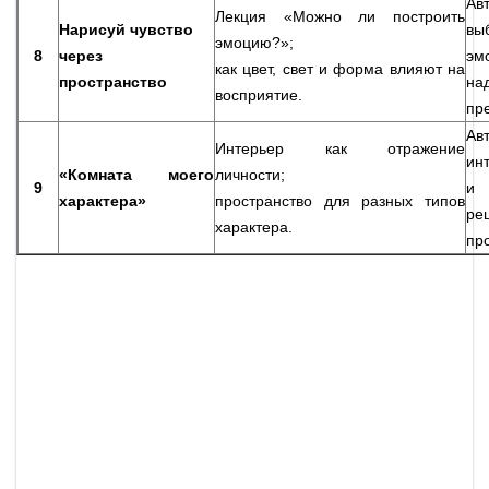
Ав
Лекция «Можно ли построить
Нарисуй чувство
вы
эмоцию?»;
8
через
эм
как цвет, свет и форма влияют на
пространство
на
восприятие.
пр
Ав
Интерьер как отражение
ин
«Комната моего
личности;
9
и 
характера»
пространство для разных типов
р
характера.
про