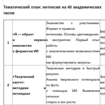
Тематический план: интенсив на 40 академических
часов
Знакомство с участниками.
Формат и правила
Бе
«Я — образ»
интенсива. Основы цветоведения
ч
и первое
и восприятия. Первый опыт
1
п
знакомство
работы
ин
с форматом ИИ
с аналитическими возможностями
ра
ИИ:
как формулировать запросы.
Творческие методики и быстрый
рисунок.
«Творческий
Зн
Анализ творческого потенциала
скетч»:
ме
2
по фото
методики и
а
с помощью ИИ. Выявление
потенциал
по
сильных
сторон и зон роста.