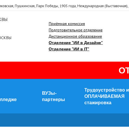
яковская, Пушкинская, Парк Победы, 1905 года, Международная (Выставочная)
КВЫ
Приёмная комиссия
Подготовительное отделение
Дистанционное образование
ОСКВЫ
Отделение "ИИ в Дизайне"
Отделение "ИИ в IT"
ОТКР
Трудоустройство и
ВУЗы-
ОПЛАЧИВАЕМАЯ
олледже
партнеры
стажировка