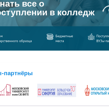
нать все о
оступлении в колледж
ом
Бюджетные
Поступл
арственного образца
места
ВУЗы-п
-партнёры