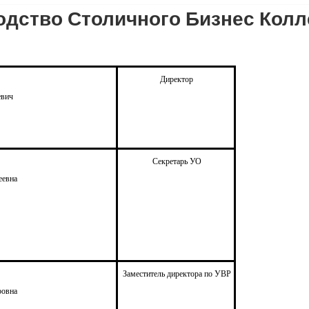
одство Столичного Бизнес Кол
Директор
евич
Секретарь УО
еевна
Заместитель директора по УВР
ровна