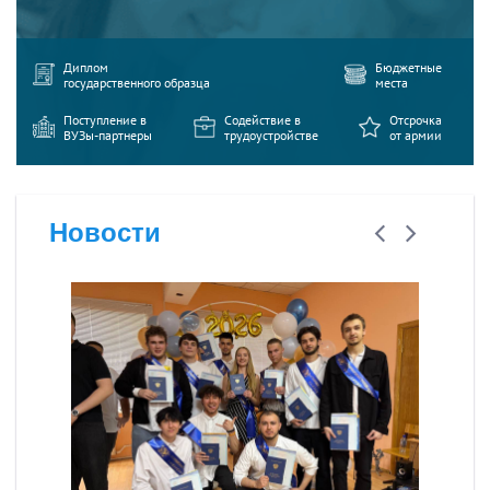
Диплом
Бюджетные
государственного образца
места
Поступление в
Содействие в
Отсрочка
ВУЗы-партнеры
трудоустройстве
от армии
Новости